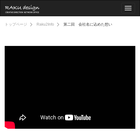
Toggl
naviga
トップページ
Raku2Info
第二回 会社名に込めた想い