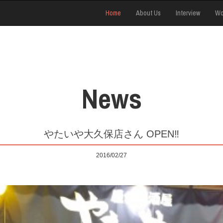
Home
About Us
Interview
Wo
News
やたいや大久保店さん OPEN‼️
2016/02/27