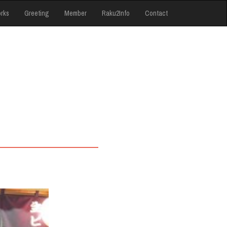
rks
Greeting
Member
Raku2Info
Contact