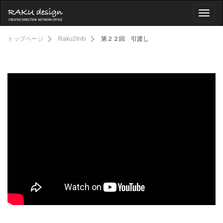
Toggl
naviga
トップページ
Raku2Info
第２２回 引渡し