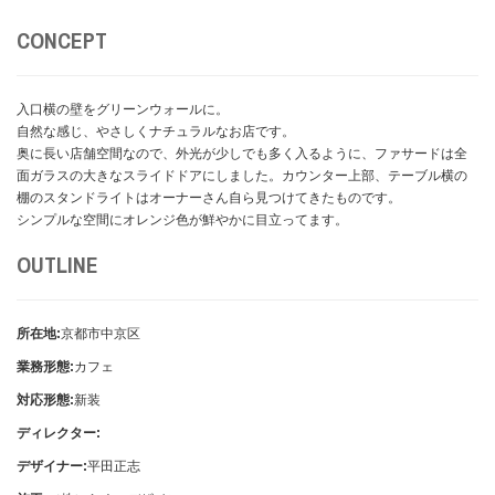
CONCEPT
入口横の壁をグリーンウォールに。
自然な感じ、やさしくナチュラルなお店です。
奥に長い店舗空間なので、外光が少しでも多く入るように、ファサードは全
面ガラスの大きなスライドドアにしました。カウンター上部、テーブル横の
棚のスタンドライトはオーナーさん自ら見つけてきたものです。
シンプルな空間にオレンジ色が鮮やかに目立ってます。
OUTLINE
所在地:
京都市中京区
業務形態:
カフェ
対応形態:
新装
ディレクター:
デザイナー:
平田正志